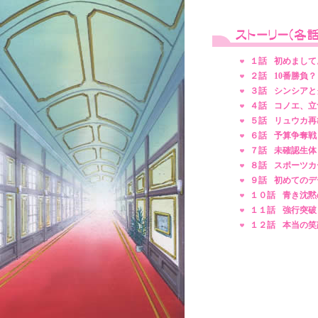
１話
初めまして
２話
10番勝負？
３話
シンシアと
４話
コノエ、立
５話
リュウカ再
６話
予算争奪戦
７話
未確認生体
８話
スポーツカ
９話
初めてのデ
１０話
青き沈黙
１１話
強行突破
１２話
本当の笑