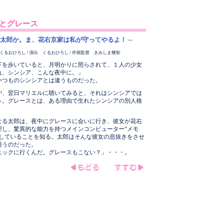
とグレース
京太郎か。ま、花右京家は私が守ってやるよ！ ─
くるおひろし / 演出 くるおひろし / 作画監督 きみしま幾智
下を歩いていると、月明かりに照らされて、１人の少女
れ、シンシア、こんな夜中に。」
いつものシンシアとは違うものだった。
が、翌日マリエルに聴いてみると、それはシンシアでは
う。グレースとは、ある理由で生れたシンシアの別人格
なる太郎は、夜中にグレースに会いに行き、彼女が花右
理し、驚異的な能力を持つメインコンピューター“メモ
としていることを知る。太郎はそんな彼女の息抜きをさせ
誘うのだった。
ニックに行くんだ。グレースもこない？」・・・。