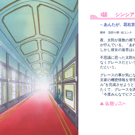
3話
シンシア
─ あんたが、花右
脚本 花田十輝 / 絵コンテ 
夜、太郎が屋敷の廊
が佇んでいる。「あ
しかし彼女の返答は
不思議に思った太郎
なくグレースだとい
だという。
グレースの事が気に
京家の機密情報を管
ル”を完成させよう
たくて、グレースを
「今度みんなでピク