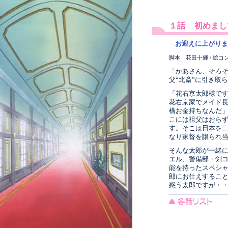
１話
初めまし
─ お迎えに上がりま
脚本 花田十輝 / 絵コ
「かあさん、そろ
父“北斎”に引き取
「花右京太郎様で
花右京家でメイド
構お金持ちなんだ
こには祖父はおら
す。そこは日本を
なり家督を譲られ
そんな太郎が一緒
エル、警備部・剣
能を持ったスペシャ
郎にお仕えすること
惑う太郎ですが・