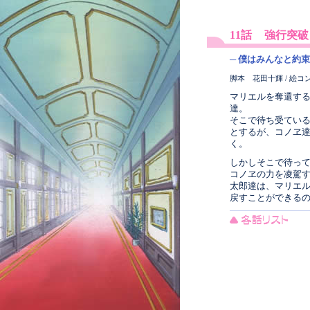
11話
強行突破
─ 僕はみんなと約
脚本 花田十輝 / 絵コ
マリエルを奪還す
達。
そこで待ち受てい
とするが、コノヱ
く。
しかしそこで待っ
コノヱの力を凌駕
太郎達は、マリエ
戻すことができる