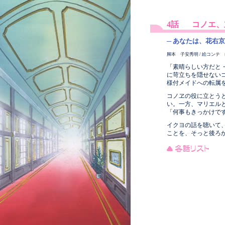
4話
コノエ、
─ あなたは、花右
脚本 子安秀明 / 絵コンテ 
「素晴らしい方だと
に苛立ちを隠せない
様付メイドへの転属
コノヱの役に立とう
い。一方、マリエル
「何事もきっかけで
イクヨの話を聴いて
ことを、そっと後ろ