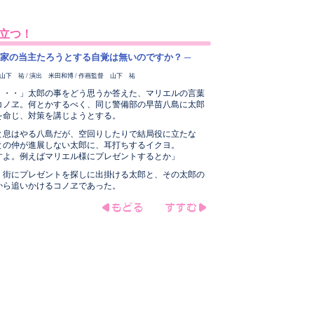
立つ！
京家の当主たろうとする自覚は無いのですか？ ─
山下 祐 / 演出 米田和博 / 作画監督 山下 祐
・・・」太郎の事をどう思うか答えた、マリエルの言葉
コノヱ。何とかするべく、同じ警備部の早苗八島に太郎
を命じ、対策を講じようとする。
と息はやる八島だが、空回りしたりで結局役に立たな
との仲が進展しない太郎に、耳打ちするイクヨ。
すよ。例えばマリエル様にプレゼントするとか」
、街にプレゼントを探しに出掛ける太郎と、その太郎の
から追いかけるコノヱであった。