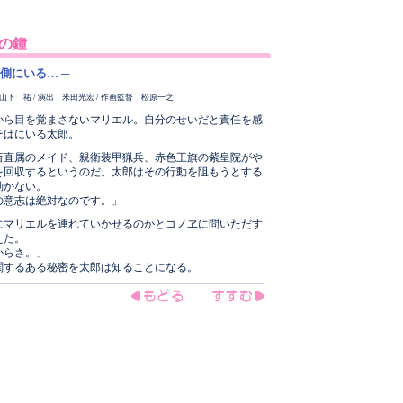
の鐘
側にいる… ─
山下 祐 / 演出 米田光宏 / 作画監督 松原一之
から目を覚まさないマリエル。自分のせいだと責任を感
そばにいる太郎。
斎直属のメイド、親衛装甲猟兵、赤色王旗の紫皇院がや
を回収するというのだ。太郎はその行動を阻もうとする
動かない。
の意志は絶対なのです。」
にマリエルを連れていかせるのかとコノヱに問いただす
えた。
からさ。」
関するある秘密を太郎は知ることになる。