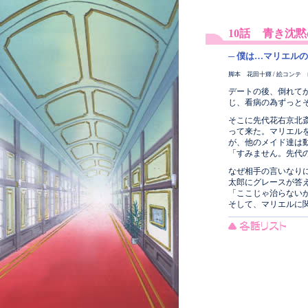
10話
青き沈黙
─ 僕は…マリエルの
脚本 花田十輝 / 絵コンテ 
デートの後、倒れて
じ、看病の為ずっと
そこに先代花右京北
って来た。マリエル
が、他のメイド達は
「すみません。先代
なぜ相手の言いなり
太郎にグレースが答
「ここじゃ治らない
そして、マリエルに